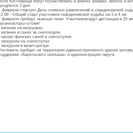
гости Костомукши могут поучаствовать в зимних забавах, весело и а
продлится 2 дня.
1 февраля стартует День снежных развлечений и скандинавской ходь
12.00 - Общий старт участников скандинавской ходьбы на 2 и 4 км.
2 февраля пройдут лыжные гонки. Участников ждут дистанции в 25 км
организаторы готовят:
- катание на ватрушках
- катание в санях за снегоходом
- прокат финских саней и снегоступов
- экскурсии на снегоступах
- экскурсии в визит-центре
Фестиваль пройдет на территории административного здания запове
поддержке «Карельского окатыша» и администрация округа.