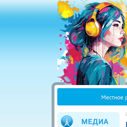
Местное 
Г