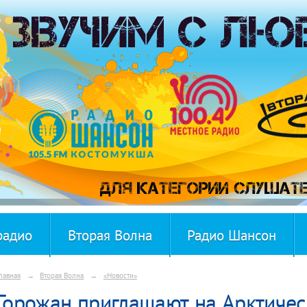
радио
Вторая Волна
Радио Шансон
лавная
→
Вторая Волна
→
«Новости»
Горожан приглашают на Арктиче