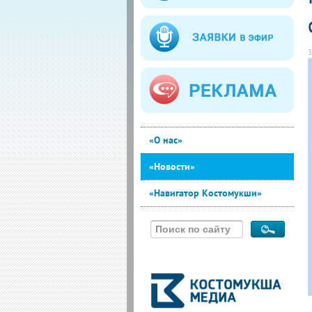
3
«О нас»
«Новости»
«Навигатор Костомукши»