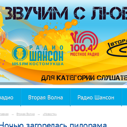
радио
Вторая Волна
Радио Шансон
лавная
→
Вторая Волна
→
«Новости»
Ночью загорелась пилорама