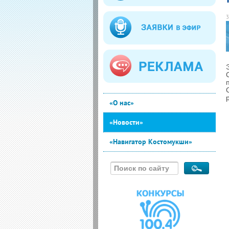
3
«О нас»
«Новости»
«Навигатор Костомукши»