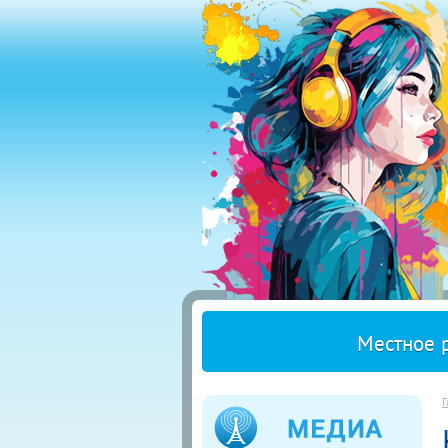
Местное 
Г