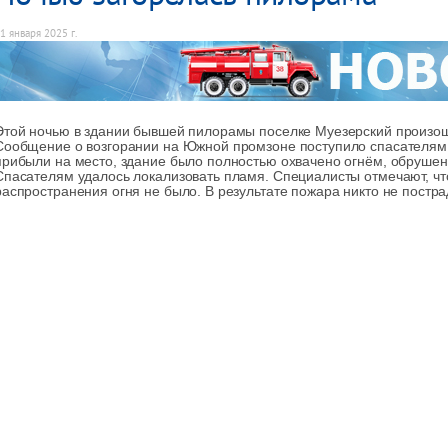
1 января 2025 г.
Этой ночью в здании бывшей пилорамы поселке Муезерский произо
Сообщение о возгорании на Южной промзоне поступило спасателям в
прибыли на место, здание было полностью охвачено огнём, обрушен
Спасателям удалось локализовать пламя. Специалисты отмечают, что
распространения огня не было. В результате пожара никто не постра