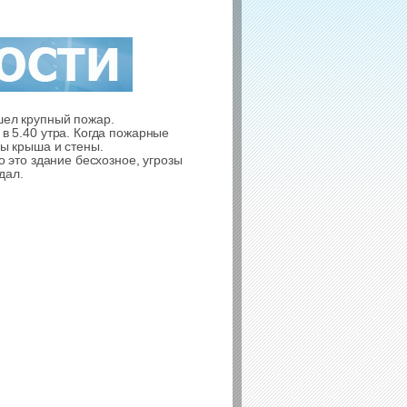
шел крупный пожар.
 5.40 утра. Когда пожарные
ы крыша и стены.
 это здание бесхозное, угрозы
дал.