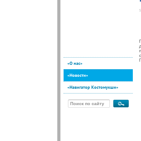
5
«О нас»
«Новости»
«Навигатор Костомукши»