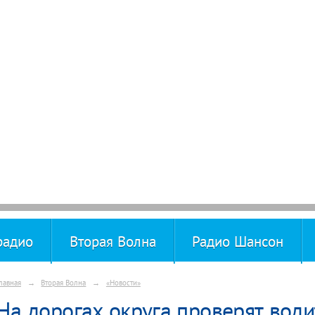
радио
Вторая Волна
Радио Шансон
лавная
→
Вторая Волна
→
«Новости»
На дорогах округа проверят води