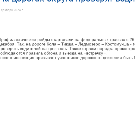
 декабря 2024 г.
Профилактические рейды стартовали на федеральных трассах с 26
декабря. Так, на дороге Кола – Тикша – Ледмозеро – Костомукша - 
проверять водителей на трезвость. Также стражи порядка проконтро
соблюдаются правила обгона и выезда на «встречку».
Госавтоинспекция призывает участников дорожного движения быть