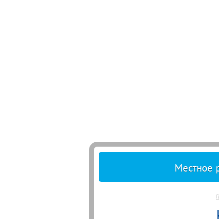
Местное 
Г