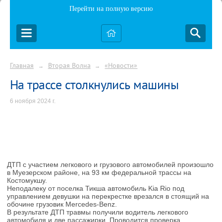
Перейти на полную версию
Главная
Вторая Волна
«Новости»
→
→
На трассе столкнулись машины
6 ноября 2024 г.
ДТП с участием легкового и грузового автомобилей произошло
в Муезерском районе, на 93 км федеральной трассы на
Костомукшу.
Неподалеку от поселка Тикша автомобиль Kia Rio под
управлением девушки на перекрестке врезался в стоящий на
обочине грузовик Mercedes-Benz.
В результате ДТП травмы получили водитель легкового
автомобиля и две пассажирки. Проводится проверка.