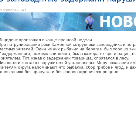
9 сентября 2024 г.
Инцидент произошел в конце прошлой недели.
При патрулировании реки Каменной сотрудники заповедника и пог
местных жителей. Один из них рыбачил на берегу и был хорошо эки
У задержанного, помимо спиннинга, была камера го-про и рация, п
приятелем. Тот, узнав о задержании товарища, спрятался в лесу.
Личности и контакты нарушителей установлены. Меру наказания им
Жителям округа напоминают, что рыбалка, сбор грибов и ягод, и д
заповедника без пропуска и без сопровождения запрещено.