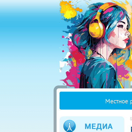
Местное 
Г