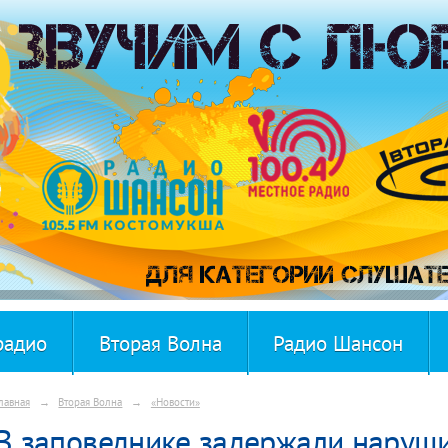
радио
Вторая Волна
Радио Шансон
лавная
→
Вторая Волна
→
«Новости»
В заповеднике задержали наруш