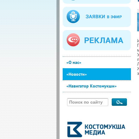
1
«О нас»
«Новости»
«Навигатор Костомукши»