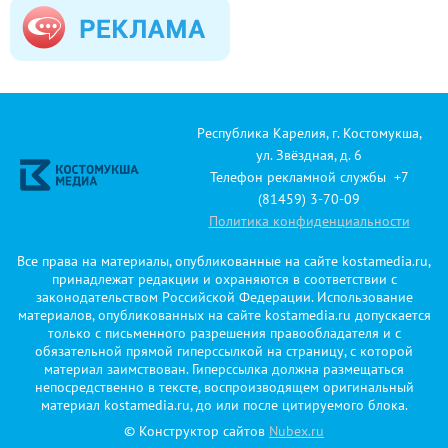
Республика Карелия, г. Костомукша,
ул. Звёздная, д. 6
Телефон рекламной службы +7
(81459) 3-70-09
Политика конфиденциальности
Все права на материалы, опубликованные на сайте kostamedia.ru,
принадлежат редакции и охраняются в соответствии с
законодательством Российской Федерации. Использование
материалов, опубликованных на сайте kostamedia.ru допускается
только с письменного разрешения правообладателя и с
обязательной прямой гиперссылкой на страницу, с которой
материал заимствован. Гиперссылка должна размещаться
непосредственно в тексте, воспроизводящем оригинальный
материал kostamedia.ru, до или после цитируемого блока.
© Конструктор сайтов
Nubex.ru