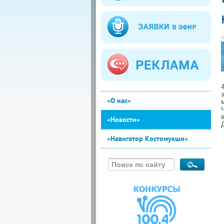
4
«О нас»
«Новости»
«Навигатор Костомукши»