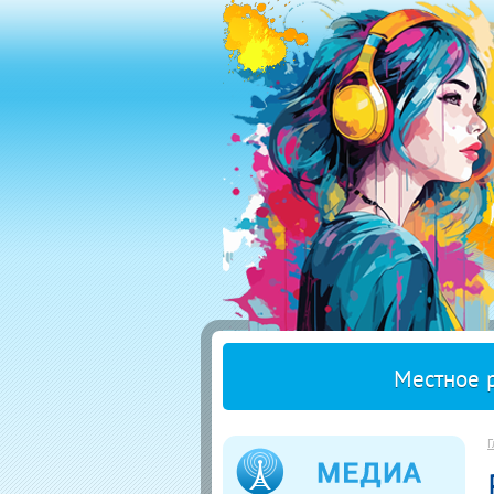
Местное 
Г