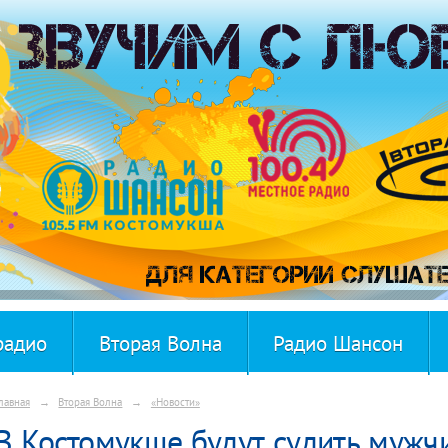
радио
Вторая Волна
Радио Шансон
лавная
→
Вторая Волна
→
«Новости»
В Костомукше будут судить мужчи