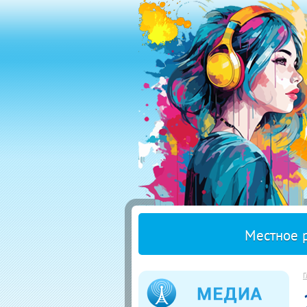
Местное 
Г