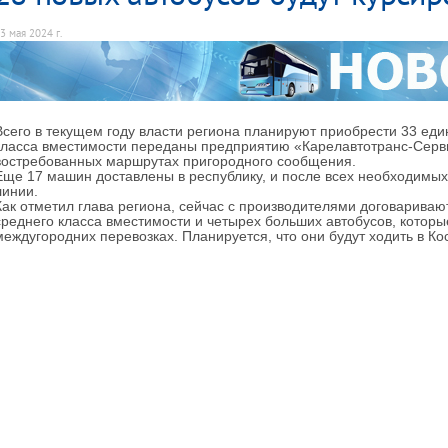
3 мая 2024 г.
Всего в текущем году власти региона планируют приобрести 33 ед
класса вместимости переданы предприятию «Карелавтотранс-Серви
востребованных маршрутах пригородного сообщения.
Еще 17 машин доставлены в республику, и после всех необходимых
линии.
Как отметил глава региона, сейчас с производителями договарива
среднего класса вместимости и четырех больших автобусов, которы
междугородних перевозках. Планируется, что они будут ходить в Ко