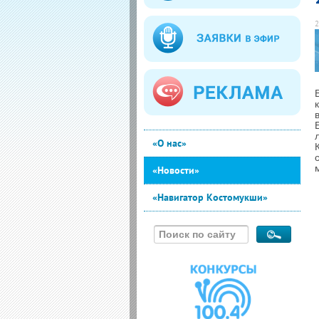
2
«О нас»
«Новости»
«Навигатор Костомукши»