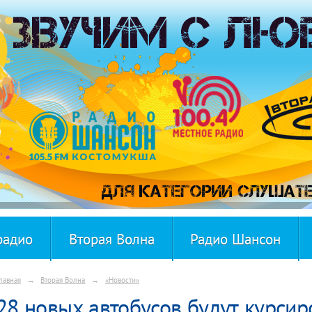
радио
Вторая Волна
Радио Шансон
лавная
→
Вторая Волна
→
«Новости»
28 новых автобусов будут курсир