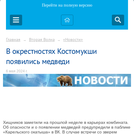
Перейти на полную версию
Главная
Вторая Волна
«Новости»
→
→
В окрестностях Костомукши
появились медведи
6 мая 2024 г.
Хищников заметили на прошлой неделе в карьерах комбината.
Об опасности и о появлении медведей предупредили в паблике
«Карельского окатыша» в ВК.
В случае встречи со зверем