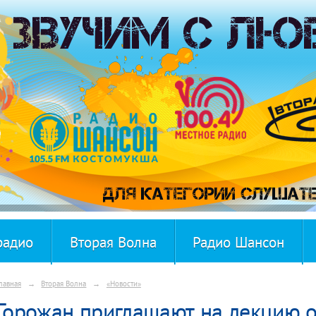
радио
Вторая Волна
Радио Шансон
лавная
→
Вторая Волна
→
«Новости»
Горожан приглашают на лекцию о