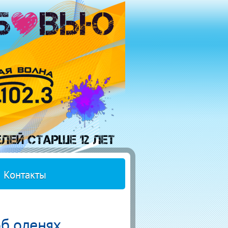
Контакты
б оленях