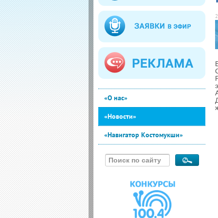
2
«О нас»
«Новости»
«Навигатор Костомукши»