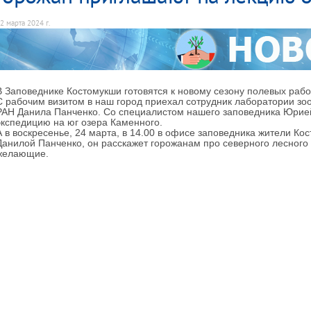
2 марта 2024 г.
В Заповеднике Костомукши готовятся к новому сезону полевых рабо
С рабочим визитом в наш город приехал сотрудник лаборатории зо
РАН Данила Панченко. Со специалистом нашего заповедника Юрией
экспедицию на юг озера Каменного.
А в воскресенье, 24 марта, в 14.00 в офисе заповедника жители Кос
Данилой Панченко, он расскажет горожанам про северного лесного
желающие.