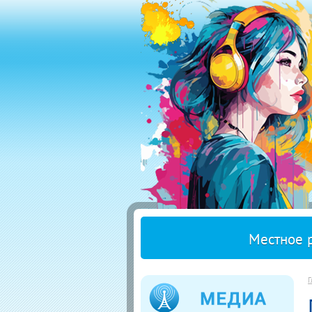
Местное 
Г