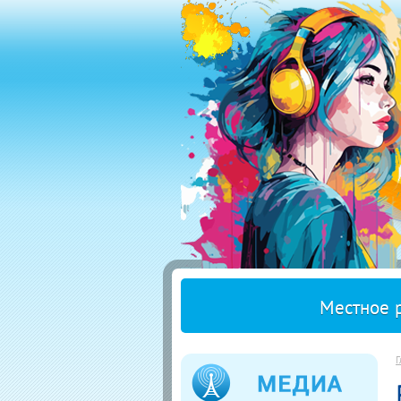
Местное 
Г