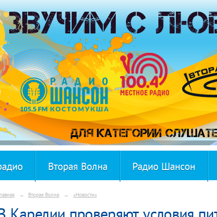
радио
Вторая Волна
Радио Шансон
лавная
→
Вторая Волна
→
«Новости»
В Карелии проверяют условия пи