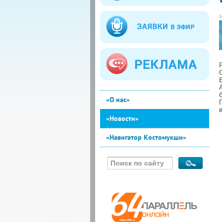
6
«О нас»
«Новости»
«Навигатор Костомукши»