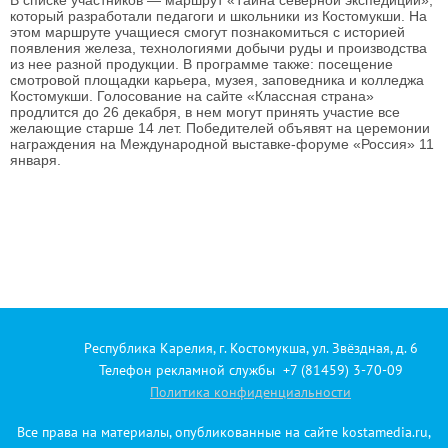
В списке участников — маршрут «Тайна северной экспедиции»,
который разработали педагоги и школьники из Костомукши. На
этом маршруте учащиеся смогут познакомиться с историей
появления железа, технологиями добычи руды и производства
из нее разной продукции. В программе также: посещение
смотровой площадки карьера, музея, заповедника и колледжа
Костомукши. Голосование на сайте «Классная страна»
продлится до 26 декабря, в нем могут принять участие все
желающие старше 14 лет. Победителей объявят на церемонии
награждения на Международной выставке-форуме «Россия» 11
января.
Республика Карелия, г. Костомукша, ул. Звёздная, д. 6
Телефон рекламной службы +7 (81459) 3-70-09
Политика конфиденциальности
Все права на материалы, опубликованные на сайте kostamedia.ru,