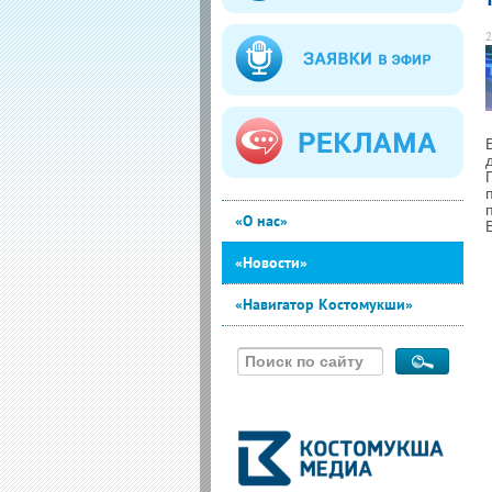
2
«О нас»
«Новости»
«Навигатор Костомукши»