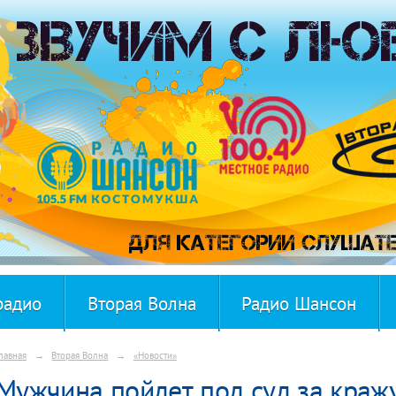
радио
Вторая Волна
Радио Шансон
лавная
→
Вторая Волна
→
«Новости»
Мужчина пойдет под суд за кражу