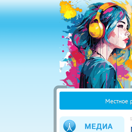
Местное 
Г