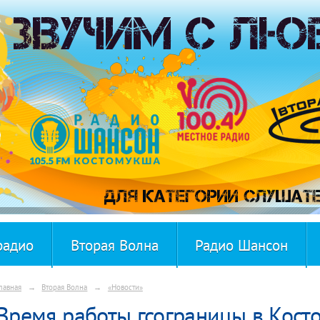
радио
Вторая Волна
Радио Шансон
лавная
→
Вторая Волна
→
«Новости»
Время работы гсограницы в Кост