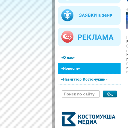
6
«О нас»
«Новости»
«Навигатор Костомукши»