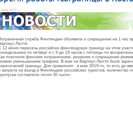
 июня 2023 г.
Пограничная служба Финляндии объявила о сокращении на 1 час в
Вартиус-Люття.
С 12 июня пересечь российско-финляндскую границу на этом участк
понедельника по четверг и с 9 до 19 часов с пятницы по воскресень
Как пояснили финские пограничники, решение о сокращении режим
резким уменьшением трафика. В мае на Вартиус-Люття было зареги
пересечений границы. Для сравнения - в мае 2019-го, то есть до 
и запрета на въезд в Финляндию российских туристов, количество 
пропуска составляло почти 30 тысяч.