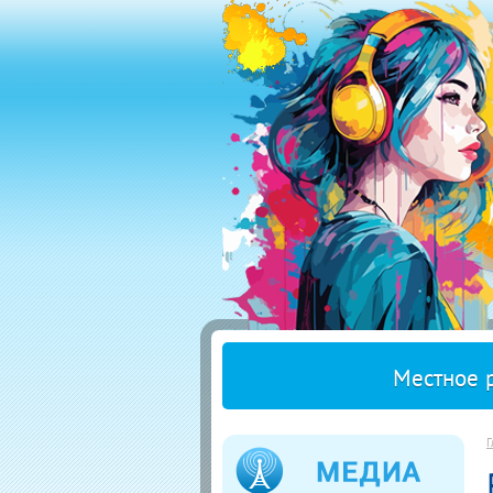
Местное 
Г