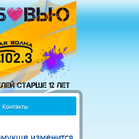
Контакты
омукше изменится