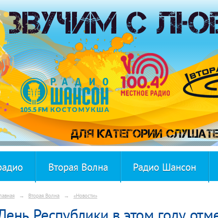
радио
Вторая Волна
Радио Шансон
лавная
→
Вторая Волна
→
«Новости»
День Республики в этом году отм