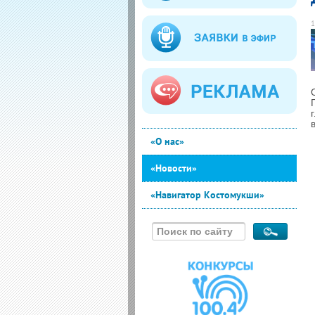
1
«О нас»
«Новости»
«Навигатор Костомукши»