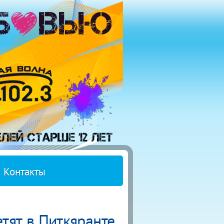
Контакты
етят в Питкяранте