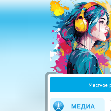
Местное 
Г