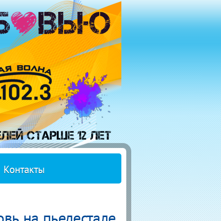
Контакты
вь на пьедестале