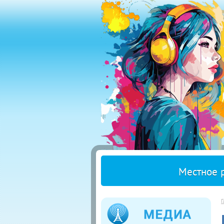
Местное 
Г