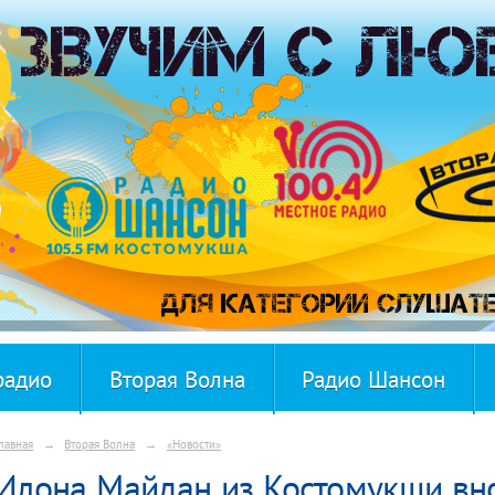
радио
Вторая Волна
Радио Шансон
лавная
→
Вторая Волна
→
«Новости»
Илона Майдан из Костомукши вно