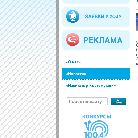
2
«О нас»
«Новости»
«Навигатор Костомукши»