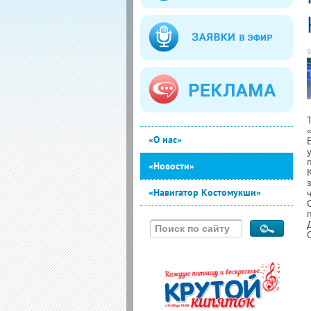
9
«О нас»
«Новости»
«Навигатор Костомукши»