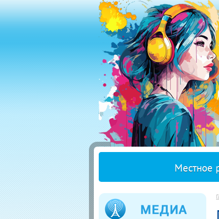
Местное 
Г