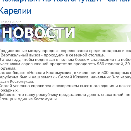
Карелии
 ноября 2022 г.
Традиционные международные соревнования среди пожарных и спа
«Вертикальный вызов» проходили в северной столице.
В этом году, чтобы подняться в полном боевом снаряжении на небо
участникам соревнований предстояло преодолеть 936 ступеней, 39 
подъёма.
Как сообщают «Новости Костомукши», в числе почти 500 пожарных и
зарубежья был и наш земляк - Сергей Южаков, начальник 3-го кар
части Костомукши.
Сергей успешно справился с покорением высотного здания и показ
пожарных.
Добавлю, что нашу республику представляли девять спасателей: пят
Олонца и один из Костомукши.