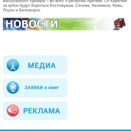
масштабного турнира – во всех 9 регионах Арктики. От Карелии
за кубок будут бороться Костомукша, Сегежа, Калевала, Кемь,
Лоухи и Беломорск.