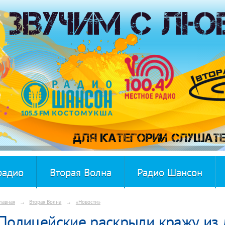
радио
Вторая Волна
Радио Шансон
лавная
→
Вторая Волна
→
«Новости»
Полицейские раскрыли кражу из 