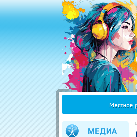
Местное 
Г