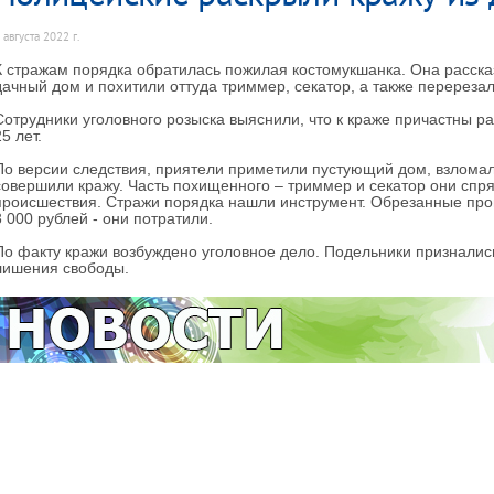
 августа 2022 г.
К стражам порядка обратилась пожилая костомукшанка. Она рассказ
дачный дом и похитили оттуда триммер, секатор, а также перерезал
Сотрудники уголовного розыска выяснили, что к краже причастны р
25 лет.
По версии следствия, приятели приметили пустующий дом, взломал
совершили кражу. Часть похищенного – триммер и секатор они спря
происшествия. Стражи порядка нашли инструмент. Обрезанные пров
3 000 рублей - они потратили.
По факту кражи возбуждено уголовное дело. Подельники признались
лишения свободы.