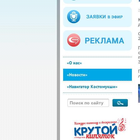
2
«О нас»
«Новости»
«Навигатор Костомукши»