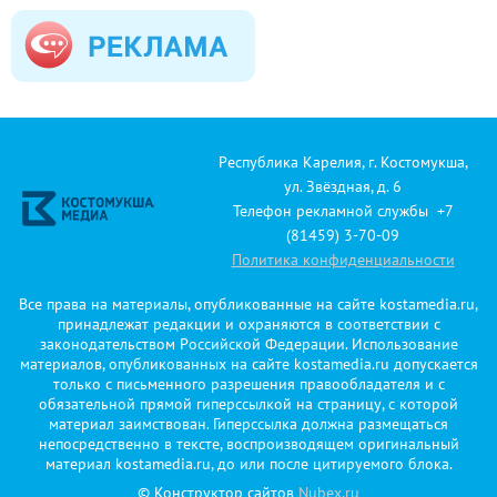
Республика Карелия, г. Костомукша,
ул. Звёздная, д. 6
Телефон рекламной службы +7
(81459) 3-70-09
Политика конфиденциальности
Все права на материалы, опубликованные на сайте kostamedia.ru,
принадлежат редакции и охраняются в соответствии с
законодательством Российской Федерации. Использование
материалов, опубликованных на сайте kostamedia.ru допускается
только с письменного разрешения правообладателя и с
обязательной прямой гиперссылкой на страницу, с которой
материал заимствован. Гиперссылка должна размещаться
непосредственно в тексте, воспроизводящем оригинальный
материал kostamedia.ru, до или после цитируемого блока.
© Конструктор сайтов
Nubex.ru