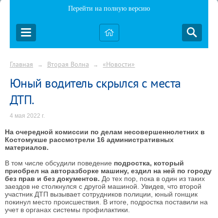
Перейти на полную версию
Главная
Вторая Волна
«Новости»
→
→
Юный водитель скрылся с места
ДТП.
4 мая 2022 г.
На очередной комиссии по делам несовершеннолетних в
Костомукше рассмотрели 16 административных
материалов.
В том числе обсудили поведение
подростка, который
приобрел на авторазборке машину, ездил на ней по городу
без прав и без документов.
До тех пор, пока в один из таких
заездов не столкнулся с другой машиной. Увидев, что второй
участник ДТП вызывает сотрудников полиции, юный гонщик
покинул место происшествия. В итоге, подростка поставили на
учет в органах системы профилактики.