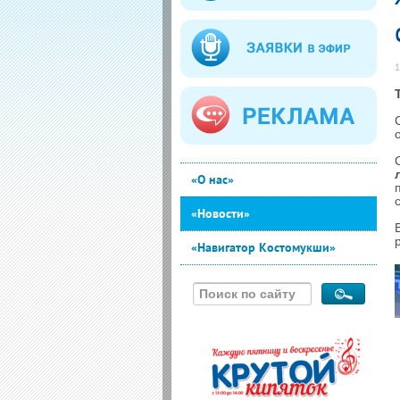
1
«О нас»
«Новости»
«Навигатор Костомукши»