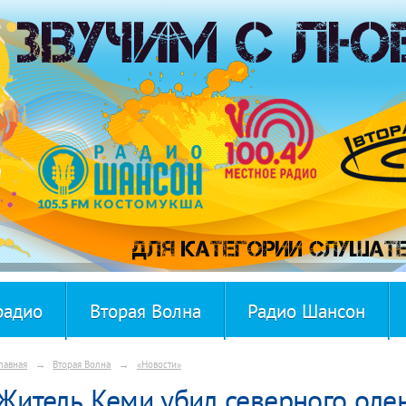
радио
Вторая Волна
Радио Шансон
лавная
→
Вторая Волна
→
«Новости»
Житель Кеми убил северного олен