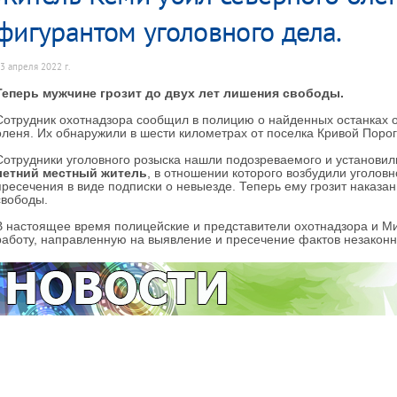
фигурантом уголовного дела.
3 апреля 2022 г.
Теперь мужчине грозит до двух лет лишения свободы.
Сотрудник охотнадзора сообщил в полицию о найденных останках о
оленя. Их обнаружили в шести километрах от поселка Кривой Порог 
Сотрудники уголовного розыска нашли подозреваемого и установил
летний местный житель
, в отношении которого возбудили уголов
пресечения в виде подписки о невыезде. Теперь ему грозит наказан
свободы.
В настоящее время полицейские и представители охотнадзора и 
работу, направленную на выявление и пресечение фактов незаконн