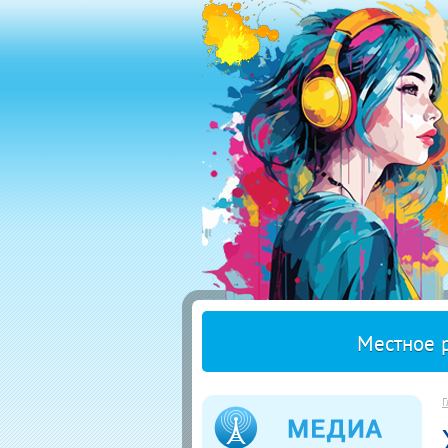
Местное 
Г