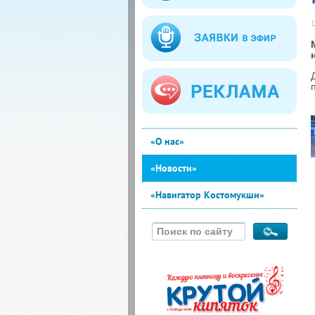
1
«О нас»
«Новости»
«Навигатор Костомукши»