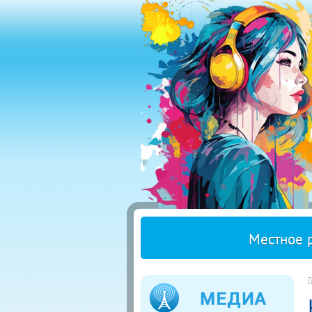
Местное 
Г