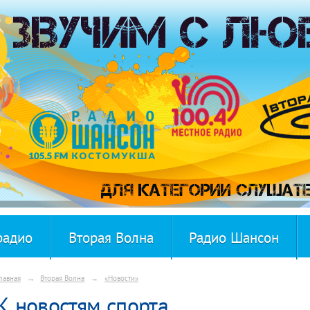
радио
Вторая Волна
Радио Шансон
лавная
→
Вторая Волна
→
«Новости»
К новостям спорта