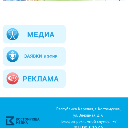
Республика Карелия, г. Костомукша,
ул. Звёздная, д. 6
Телефон рекламной службы +7
(81459) 3-70-09