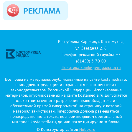
Республика Карелия, г. Костомукша,
ул. Звёздная, д. 6
Телефон рекламной службы +7
(81459) 3-70-09
Политика конфиденциальности
Все права на материалы, опубликованные на сайте kostamedia.ru,
принадлежат редакции и охраняются в соответствии с
законодательством Российской Федерации. Использование
материалов, опубликованных на сайте kostamedia.ru допускается
только с письменного разрешения правообладателя и с
обязательной прямой гиперссылкой на страницу, с которой
материал заимствован. Гиперссылка должна размещаться
непосредственно в тексте, воспроизводящем оригинальный
материал kostamedia.ru, до или после цитируемого блока.
© Конструктор сайтов
Nubex.ru