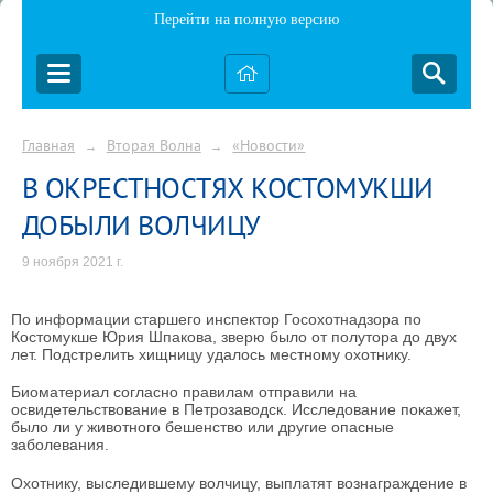
Перейти на полную версию
Главная
Вторая Волна
«Новости»
→
→
В ОКРЕСТНОСТЯХ КОСТОМУКШИ
ДОБЫЛИ ВОЛЧИЦУ
9 ноября 2021 г.
По информации старшего инспектор Госохотнадзора по
Костомукше Юрия Шпакова, зверю было от полутора до двух
лет. Подстрелить хищницу удалось местному охотнику.
Биоматериал согласно правилам отправили на
освидетельствование в Петрозаводск. Исследование покажет,
было ли у животного бешенство или другие опасные
заболевания.
Охотнику, выследившему волчицу, выплатят вознаграждение в