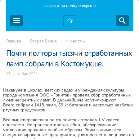
Перейти на полную версию
Главная
Вторая Волна
«Новости»
→
→
Почти полторы тысячи отработанных
ламп собрали в Костомукше.
17 сентября 2021 г.
Накануне в школах, детских садах и учреждениях культуры
города компания ООО «Гринтэк» провела сбор отработанных
люминесцентных ламп. В дальнейшем их утилизируют.
Всего собрали 1418 ламп, 59 кг батареек и несколько разбитых
ртутных градусников.
Всё вышеперечисленное относится к отходам I-V класса
опасности. Их транспортировка, сбор, обезвреживание,
утилизация проходит особым образом. Этим занимаются
специализированные предприятия, у которых есть лицензия на