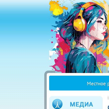
Местное 
Г