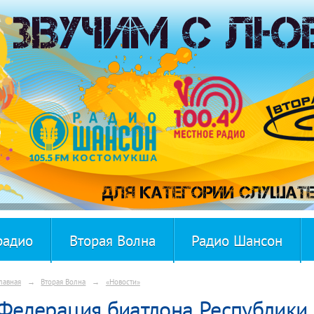
радио
Вторая Волна
Радио Шансон
лавная
→
Вторая Волна
→
«Новости»
Федерация биатлона Республики 