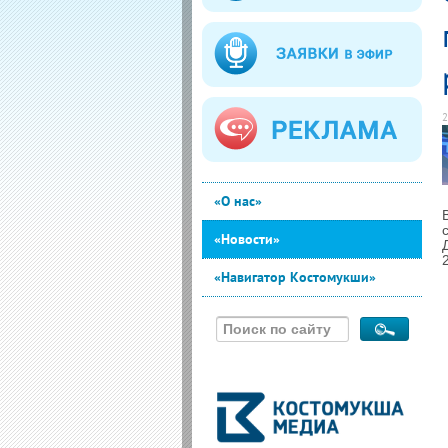
2
«О нас»
«Новости»
«Навигатор Костомукши»