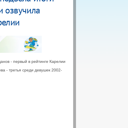
и озвучила
релии
данов - первый в рейтинге Карелии
ева - третья среди девушек 2002-