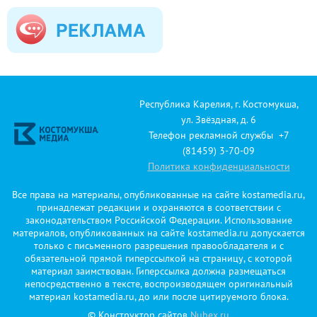
Республика Карелия, г. Костомукша,
ул. Звёздная, д. 6
Телефон рекламной службы +7
(81459) 3-70-09
Политика конфиденциальности
Все права на материалы, опубликованные на сайте kostamedia.ru,
принадлежат редакции и охраняются в соответствии с
законодательством Российской Федерации. Использование
материалов, опубликованных на сайте kostamedia.ru допускается
только с письменного разрешения правообладателя и с
обязательной прямой гиперссылкой на страницу, с которой
материал заимствован. Гиперссылка должна размещаться
непосредственно в тексте, воспроизводящем оригинальный
материал kostamedia.ru, до или после цитируемого блока.
© Конструктор сайтов
Nubex.ru