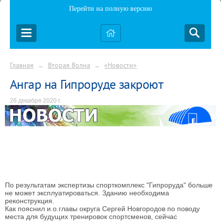
Перейти на полную версию
Главная
Вторая Волна
«Новости»
→
→
Ангар на Гипроруде закроют
26 декабря 2020 г.
По результатам экспертизы спорткомплекс "Гипроруда" больше
не может эксплуатироваться. Зданию необходима
реконструкция.
Как пояснил и.о.главы округа Сергей Новгородов по поводу
места для будущих тренировок спортсменов, сейчас