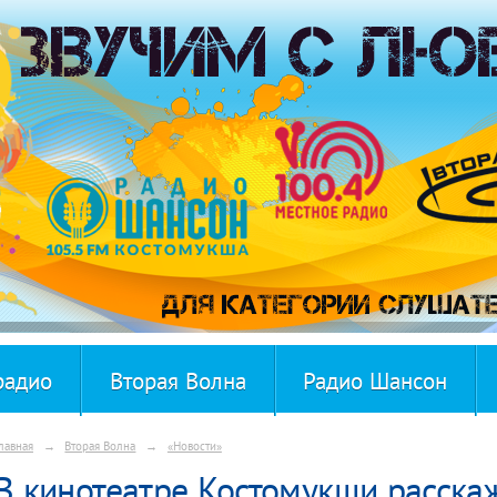
радио
Вторая Волна
Радио Шансон
лавная
→
Вторая Волна
→
«Новости»
В кинотеатре Костомукши расскаж