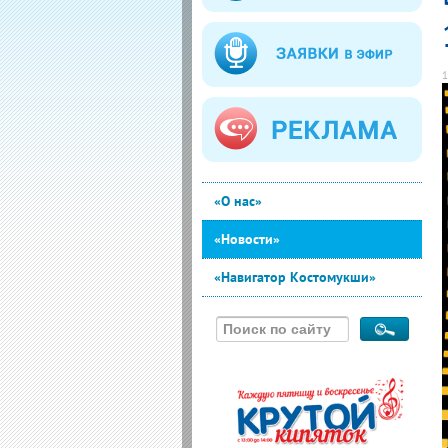
1
«О нас»
«Новости»
«Навигатор Костомукши»