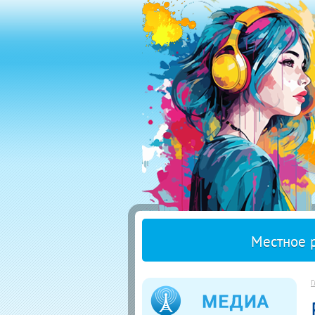
Местное 
Г