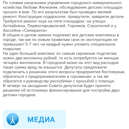
По словам начальника управления городского коммунального
хозяйства Любови Железняк, обследование детских площадок
прошло в мае. По его результатам был проведен мелкий
ремонт. Конструкции подкрасили, прикрутили, заварили детали.
Требуется ремонт еще на пяти площадках: на улицах
Анткайнена, Первооткрывателей, Горняков, Строителей и у
бассейна «Синиранта».
В общем и целом замене подлежат все детские комплексы в
городе, так как по новым правилам срок их эксплуатации не
превышает 5-7 лет, на каждый нужно уложить специальное
покрытие.
На один большой комплекс по самым скромным подсчетам
нужно два миллиона рублей, то есть потребуется не меньше
четырех миллионов. В городской казне на этот вид расходов
такая сумма вряд ли изыщется. Депутаты предложили
подключить к решению этого вопроса предприятия Костомукши,
обратиться к предпринимателям и горожанам, а так же
обратится к руководству республики с просьбой о помощи.
В четверг на заседании Совета депутатов будет принято
решении об источниках финансирования для постройки двух
детских городков.