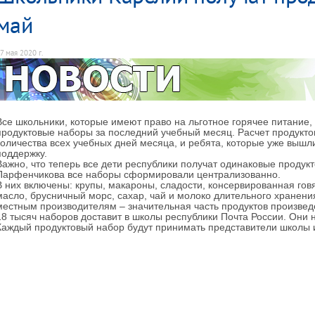
май
7 мая 2020 г.
Все школьники, которые имеют право на льготное горячее питание,
продуктовые наборы за последний учебный месяц. Расчет продуктов
количества всех учебных дней месяца, и ребята, которые уже вышли
поддержку.
Важно, что теперь все дети республики получат одинаковые проду
Парфенчикова все наборы сформировали централизованно.
В них включены: крупы, макароны, сладости, консервированная го
масло, брусничный морс, сахар, чай и молоко длительного хранени
местным производителям – значительная часть продуктов произве
18 тысяч наборов доставит в школы республики Почта России. Они н
Каждый продуктовый набор будут принимать представители школы 