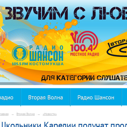
радио
Вторая Волна
Радио Шансон
лавная
→
Вторая Волна
→
«Новости»
Школьники Карелии получат прод