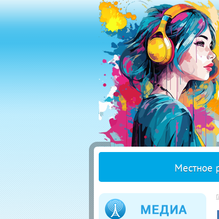
Местное 
Г