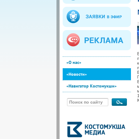
2
«О нас»
«Новости»
«Навигатор Костомукши»