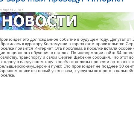
9 апреля 2020 г.
Произойдёт это долгожданное событие в будущем году. Депутат от
обратилась к куратору Костомукши в карельском правительстве Сер
поселке появится Интернет. Эта проблема в посёлке встала особен
дистанционного обучения в школах. По информации сайта 64 пара
хозяйству, транспорту и связи Сергей Щебекин сообщил, что этот во
их плану в следующем году в посёлок должны провести оптоволокно
фельдшерско-акушерский пункт. Это произойдёт не позднее 30 сентя
Заречном появится новый узел связи, к услугам которого в дальне
посёлка.