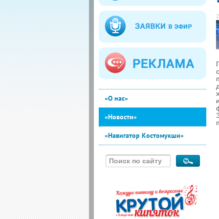
2
«О нас»
«Новости»
«Навигатор Костомукши»