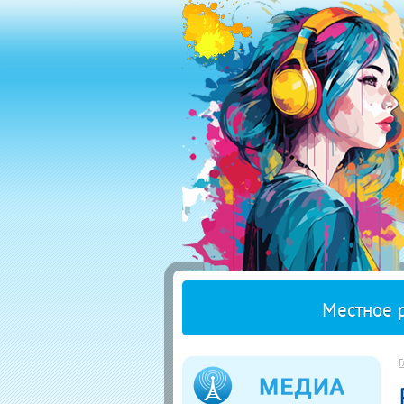
Местное 
Г