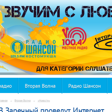
радио
Вторая Волна
Радио Шансон
лавная
→
Вторая Волна
→
«Новости»
В Заречный проведут Интернет