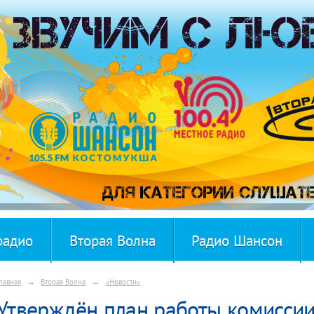
радио
Вторая Волна
Радио Шансон
лавная
→
Вторая Волна
→
«Новости»
Утверждён план работы комиссии