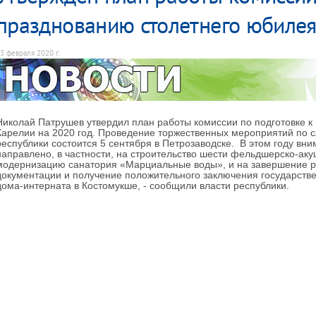
празднованию столетнего юбиле
3 февраля 2020 г.
Николай Патрушев утвердил план работы комиссии по подготовке к
Карелии на 2020 год. Проведение торжественных мероприятий по 
республики состоится 5 сентября в Петрозаводске. В этом году вн
направлено, в частности, на строительство шести фельдшерско-акуш
модернизацию санатория «Марциальные воды», и на завершение р
документации и получение положительного заключения государстве
дома-интерната в Костомукше, - сообщили власти республики.