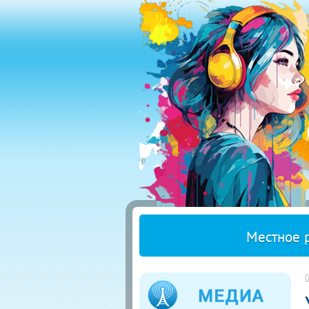
Местное 
Г