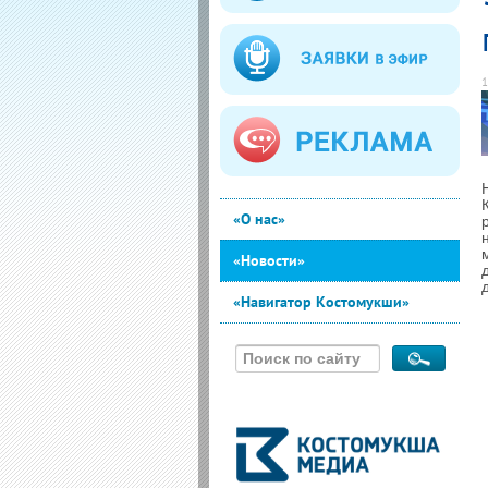
1
«О нас»
«Новости»
«Навигатор Костомукши»